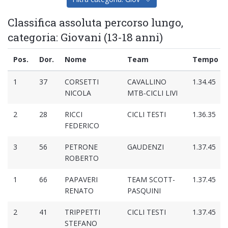
Classifica assoluta percorso lungo,
categoria: Giovani (13-18 anni)
Pos.
Dor.
Nome
Team
Tempo
1
37
CORSETTI
CAVALLINO
1.34.45
NICOLA
MTB-CICLI LIVI
2
28
RICCI
CICLI TESTI
1.36.35
FEDERICO
3
56
PETRONE
GAUDENZI
1.37.45
ROBERTO
1
66
PAPAVERI
TEAM SCOTT-
1.37.45
RENATO
PASQUINI
2
41
TRIPPETTI
CICLI TESTI
1.37.45
STEFANO