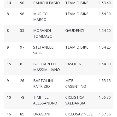
14
90
PANICHI FABIO
TEAM D.BIKE
1.53.40
8
98
MURICCI
TEAM D.BIKE
1.54.00
MARCO
8
55
MORANDI
GAUDENZI
1.54.20
TOMMASO
9
97
STEFANELLI
TEAM D.BIKE
1.54.25
SAURO
15
6
BUCCIARELLI
PASQUINI
1.54.30
MASSIMILIANO
9
26
BARTOLINI
MTB
1.55.15
PATRIZIO
CASENTINO
10
78
TIMITILLI
CICLISTICA
1.56.30
ALESSANDRO
VALDARBIA
16
85
DRAGONI
CICLOSAVINESE
1.57.55