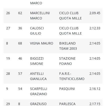
MARCO
26
62
MARCELLINI
CICLO CLUB
2.09.45
MARCO
QUOTA MILLE
27
36
CALOSCI
CICLO CLUB
2.12.33
GIULIO
QUOTA MILLE
8
68
VIGNA MAURO
BIKELAND
2.14.05
TEAM 2003
19
46
BIGOZZI
STAZIONE
2.14.05
SIMONE
FOIANO
28
57
ANTELLI
F.A.R.E.-
2.14.05
GIANLUCA
TENTICICLISMO
9
54
SCARPELLI
PASQUINI
2.16.12
GRAZIANO
29
8
GRAZIUSO
PARLESCA
2.17.15