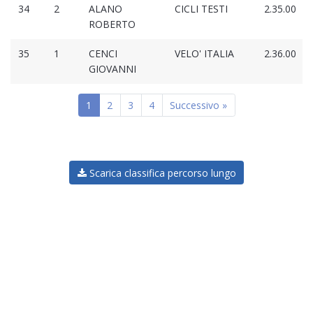
34
2
ALANO
CICLI TESTI
2.35.00
ROBERTO
35
1
CENCI
VELO' ITALIA
2.36.00
GIOVANNI
1
2
3
4
Successivo »
Scarica classifica percorso lungo