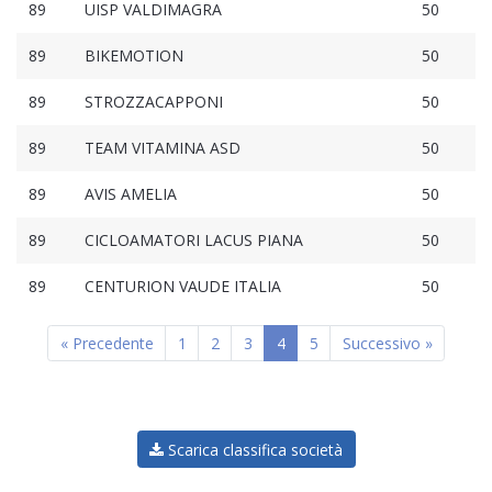
89
UISP VALDIMAGRA
50
89
BIKEMOTION
50
89
STROZZACAPPONI
50
89
TEAM VITAMINA ASD
50
89
AVIS AMELIA
50
89
CICLOAMATORI LACUS PIANA
50
89
CENTURION VAUDE ITALIA
50
« Precedente
1
2
3
4
5
Successivo »
Scarica classifica società