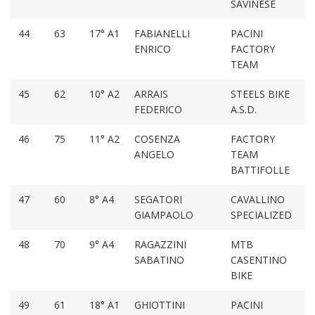
SAVINESE
44
63
17° A1
FABIANELLI
PACINI
ENRICO
FACTORY
TEAM
45
62
10° A2
ARRAIS
STEELS BIKE
FEDERICO
A.S.D.
46
75
11° A2
COSENZA
FACTORY
ANGELO
TEAM
BATTIFOLLE
47
60
8° A4
SEGATORI
CAVALLINO
GIAMPAOLO
SPECIALIZED
48
70
9° A4
RAGAZZINI
MTB
SABATINO
CASENTINO
BIKE
49
61
18° A1
GHIOTTINI
PACINI