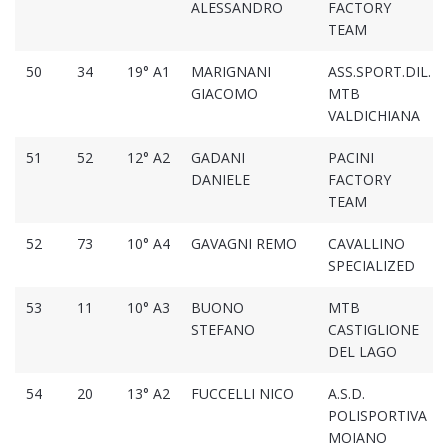
ALESSANDRO
FACTORY
TEAM
50
34
19° A1
MARIGNANI
ASS.SPORT.DIL.
GIACOMO
MTB
VALDICHIANA
51
52
12° A2
GADANI
PACINI
DANIELE
FACTORY
TEAM
52
73
10° A4
GAVAGNI REMO
CAVALLINO
SPECIALIZED
53
11
10° A3
BUONO
MTB
STEFANO
CASTIGLIONE
DEL LAGO
54
20
13° A2
FUCCELLI NICO
A.S.D.
POLISPORTIVA
MOIANO