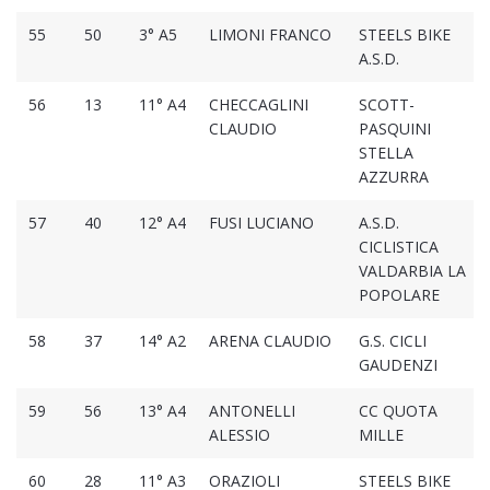
55
50
3° A5
LIMONI FRANCO
STEELS BIKE
A.S.D.
56
13
11° A4
CHECCAGLINI
SCOTT-
CLAUDIO
PASQUINI
STELLA
AZZURRA
57
40
12° A4
FUSI LUCIANO
A.S.D.
CICLISTICA
VALDARBIA LA
POPOLARE
58
37
14° A2
ARENA CLAUDIO
G.S. CICLI
GAUDENZI
59
56
13° A4
ANTONELLI
CC QUOTA
ALESSIO
MILLE
60
28
11° A3
ORAZIOLI
STEELS BIKE