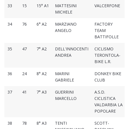
33
15
15° A1
MATTESINI
VALCERFONE
MICHELE
34
76
6° A2
MARZIANO
FACTORY
ANGELO
TEAM
BATTIFOLLE
35
47
7° A2
DELL'INNOCENTI
CICLISMO
ANDREA
TERONTOLA-
BIKE L.R.
36
24
8° A2
MARINI
DONKEY BIKE
GABRIELE
CLUB
37
41
7° A3
GUERRINI
A.S.D.
MARCELLO
CICLISTICA
VALDARBIA LA
POPOLARE
38
78
8° A3
TENTI
SCOTT-