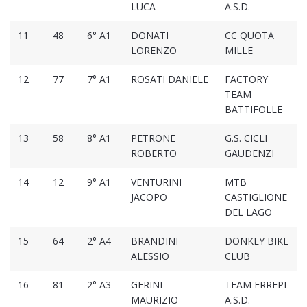
LUCA
A.S.D.
11
48
6° A1
DONATI
CC QUOTA
LORENZO
MILLE
12
77
7° A1
ROSATI DANIELE
FACTORY
TEAM
BATTIFOLLE
13
58
8° A1
PETRONE
G.S. CICLI
ROBERTO
GAUDENZI
14
12
9° A1
VENTURINI
MTB
JACOPO
CASTIGLIONE
DEL LAGO
15
64
2° A4
BRANDINI
DONKEY BIKE
ALESSIO
CLUB
16
81
2° A3
GERINI
TEAM ERREPI
MAURIZIO
A.S.D.