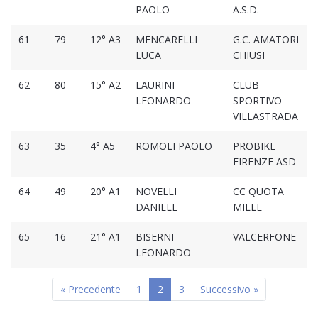
PAOLO
A.S.D.
61
79
12° A3
MENCARELLI
G.C. AMATORI
LUCA
CHIUSI
62
80
15° A2
LAURINI
CLUB
LEONARDO
SPORTIVO
VILLASTRADA
63
35
4° A5
ROMOLI PAOLO
PROBIKE
FIRENZE ASD
64
49
20° A1
NOVELLI
CC QUOTA
DANIELE
MILLE
65
16
21° A1
BISERNI
VALCERFONE
LEONARDO
« Precedente
1
2
3
Successivo »