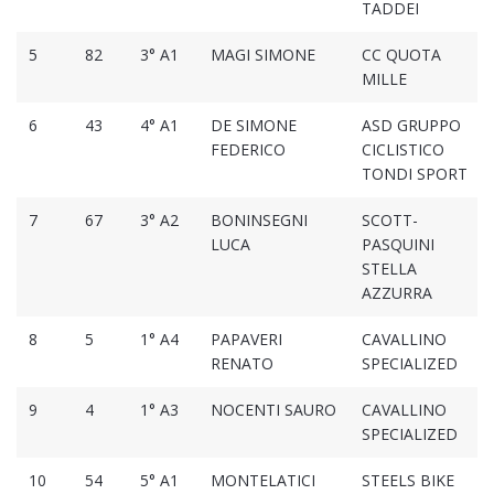
TADDEI
5
82
3° A1
MAGI SIMONE
CC QUOTA
MILLE
6
43
4° A1
DE SIMONE
ASD GRUPPO
FEDERICO
CICLISTICO
TONDI SPORT
7
67
3° A2
BONINSEGNI
SCOTT-
LUCA
PASQUINI
STELLA
AZZURRA
8
5
1° A4
PAPAVERI
CAVALLINO
RENATO
SPECIALIZED
9
4
1° A3
NOCENTI SAURO
CAVALLINO
SPECIALIZED
10
54
5° A1
MONTELATICI
STEELS BIKE