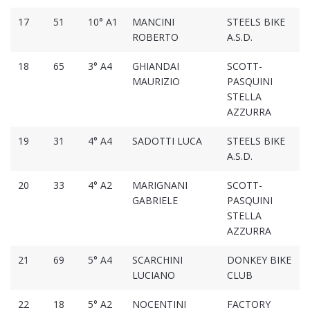
17
51
10° A1
MANCINI
STEELS BIKE
ROBERTO
A.S.D.
18
65
3° A4
GHIANDAI
SCOTT-
MAURIZIO
PASQUINI
STELLA
AZZURRA
19
31
4° A4
SADOTTI LUCA
STEELS BIKE
A.S.D.
20
33
4° A2
MARIGNANI
SCOTT-
GABRIELE
PASQUINI
STELLA
AZZURRA
21
69
5° A4
SCARCHINI
DONKEY BIKE
LUCIANO
CLUB
22
18
5° A2
NOCENTINI
FACTORY