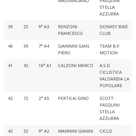
MASSIMILIANO
PASQUINI
STELLA
AZZURRA
39
25
9° A3
RENZONI
DONKEY BIKE
FRANCESCO
CLUB
40
39
7° A4
GIANNINI GIAN
TEAM B.P.
PIERO
MOTION
41
42
16° A1
CALZONI MARCO
A.S.D.
CICLISTICA
VALDARBIA LA
POPOLARE
42
72
2° A5
PERTICAI GINO
SCOTT-
PASQUINI
STELLA
AZZURRA
43
32
9° A2
MANNINI GIANNI
CICLO