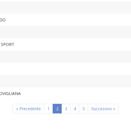
AGO
 SPORT
OVIGLIANA
« Precedente
1
2
3
4
5
Successivo »