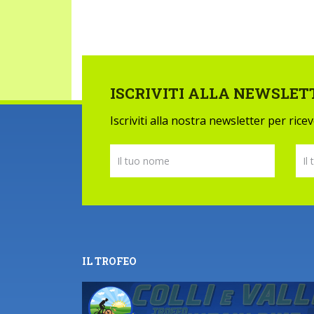
ISCRIVITI ALLA NEWSLET
Iscriviti alla nostra newsletter per ric
IL TROFEO