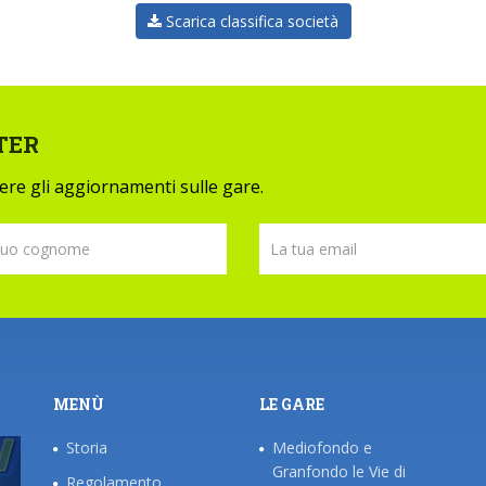
Scarica classifica società
TER
evere gli aggiornamenti sulle gare.
MENÙ
LE GARE
Storia
Mediofondo e
Granfondo le Vie di
Regolamento