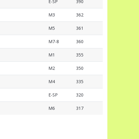
E-SP
390
M3
362
M5
361
M7-8
360
M1
355
M2
350
M4
335
E-SP
320
M6
317