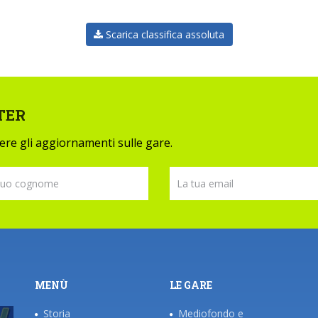
Scarica classifica assoluta
TER
evere gli aggiornamenti sulle gare.
MENÙ
LE GARE
Storia
Mediofondo e