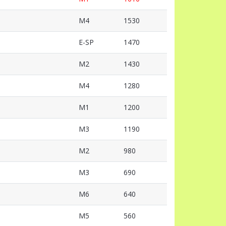
M4
1530
E-SP
1470
M2
1430
M4
1280
M1
1200
M3
1190
M2
980
M3
690
M6
640
M5
560