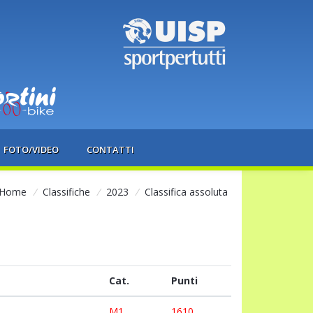
FOTO/VIDEO
CONTATTI
Home
/
Classifiche
/
2023
/
Classifica assoluta
Cat.
Punti
M1
1610