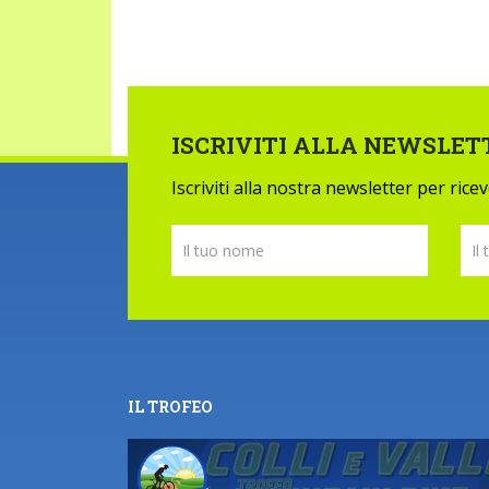
ISCRIVITI ALLA NEWSLET
Iscriviti alla nostra newsletter per ric
IL TROFEO