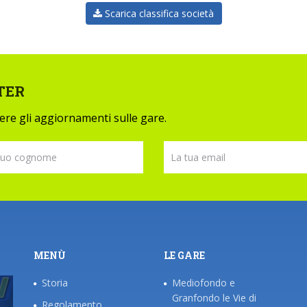
Scarica classifica società
TER
evere gli aggiornamenti sulle gare.
MENÙ
LE GARE
Storia
Mediofondo e
Granfondo le Vie di
Regolamento