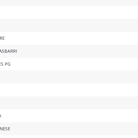
RE
GASBARRI
ES PG
.
ANESE