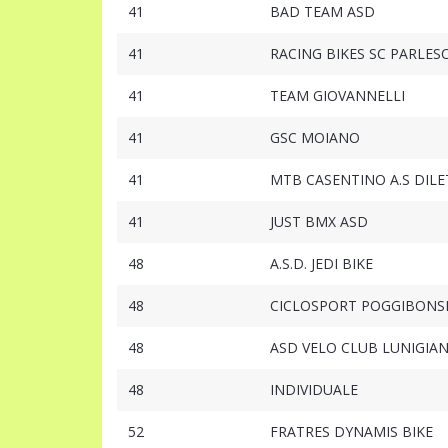
41
BAD TEAM ASD
41
RACING BIKES SC PARLES
41
TEAM GIOVANNELLI
41
GSC MOIANO
41
MTB CASENTINO A.S DILE
41
JUST BMX ASD
48
A.S.D. JEDI BIKE
48
CICLOSPORT POGGIBONS
48
ASD VELO CLUB LUNIGIANA
48
INDIVIDUALE
52
FRATRES DYNAMIS BIKE