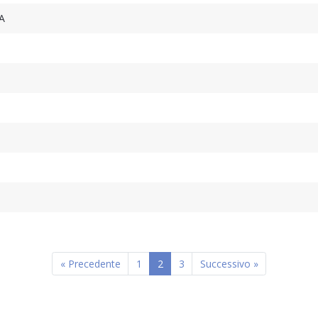
A
« Precedente
1
2
3
Successivo »