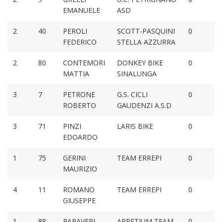
EMANUELE
ASD
2
40
PEROLI
SCOTT-PASQUINI
0
FEDERICO
STELLA AZZURRA
2
80
CONTEMORI
DONKEY BIKE
0
MATTIA
SINALUNGA
3
7
PETRONE
G.S. CICLI
0
ROBERTO
GAUDENZI A.S.D
3
71
PINZI
LARIS BIKE
0
EDOARDO
1
75
GERINI
TEAM ERREPI
0
MAURIZIO
4
11
ROMANO
TEAM ERREPI
0
GIUSEPPE
1
88
PAPAVERI
ARRETIUM TEAM
0