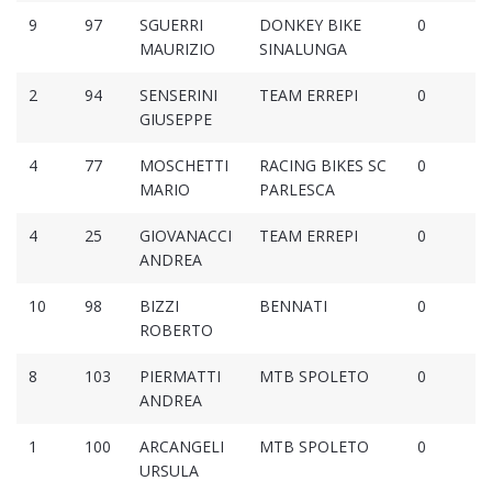
9
97
SGUERRI
DONKEY BIKE
0
MAURIZIO
SINALUNGA
2
94
SENSERINI
TEAM ERREPI
0
GIUSEPPE
4
77
MOSCHETTI
RACING BIKES SC
0
MARIO
PARLESCA
4
25
GIOVANACCI
TEAM ERREPI
0
ANDREA
10
98
BIZZI
BENNATI
0
ROBERTO
8
103
PIERMATTI
MTB SPOLETO
0
ANDREA
1
100
ARCANGELI
MTB SPOLETO
0
URSULA