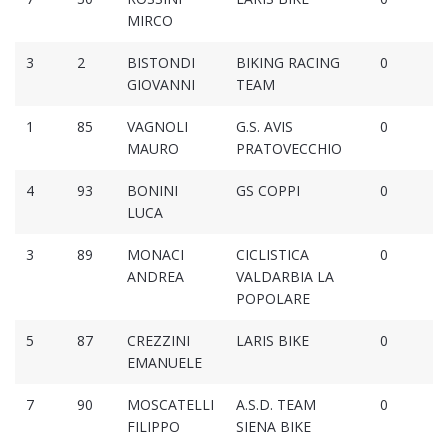
MIRCO
3
2
BISTONDI
BIKING RACING
0
GIOVANNI
TEAM
1
85
VAGNOLI
G.S. AVIS
0
MAURO
PRATOVECCHIO
4
93
BONINI
GS COPPI
0
LUCA
3
89
MONACI
CICLISTICA
0
ANDREA
VALDARBIA LA
POPOLARE
5
87
CREZZINI
LARIS BIKE
0
EMANUELE
7
90
MOSCATELLI
A.S.D. TEAM
0
FILIPPO
SIENA BIKE