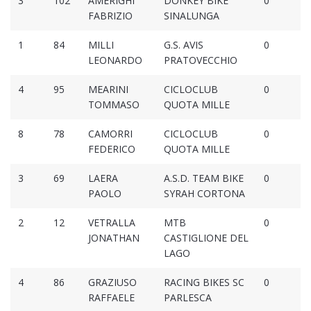
3
102
AMERIGHI
DONKEY BIKE
0
FABRIZIO
SINALUNGA
1
84
MILLI
G.S. AVIS
0
LEONARDO
PRATOVECCHIO
4
95
MEARINI
CICLOCLUB
0
TOMMASO
QUOTA MILLE
8
78
CAMORRI
CICLOCLUB
0
FEDERICO
QUOTA MILLE
3
69
LAERA
A.S.D. TEAM BIKE
0
PAOLO
SYRAH CORTONA
2
12
VETRALLA
MTB
0
JONATHAN
CASTIGLIONE DEL
LAGO
4
86
GRAZIUSO
RACING BIKES SC
0
RAFFAELE
PARLESCA