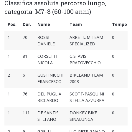
Classifica assoluta percorso lungo,
categoria: M7-8 (60-100 anni)
Pos.
Dor.
Nome
Team
Tempo
1
70
ROSSI
ARRETIUM TEAM
0
DANIELE
SPECIALIZED
1
81
CORSETTI
G.S. AVIS
0
NICOLA
PRATOVECCHIO
2
6
GUSTINICCHI
BIKELAND TEAM
0
FRANCESCO
2003
1
76
DEL PUGLIA
SCOTT-PASQUINI
0
RICCARDO
STELLA AZZURRA
1
111
DE SANTIS
DONKEY BIKE
0
STEFANO
SINALUNGA
2
9
GRELLI
U.C. PETRIGNANO
0