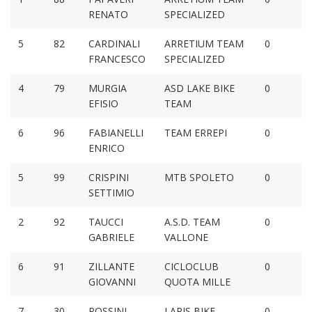
RENATO
SPECIALIZED
5
82
CARDINALI
ARRETIUM TEAM
0
FRANCESCO
SPECIALIZED
4
79
MURGIA
ASD LAKE BIKE
0
EFISIO
TEAM
6
96
FABIANELLI
TEAM ERREPI
0
ENRICO
5
99
CRISPINI
MTB SPOLETO
0
SETTIMIO
2
92
TAUCCI
A.S.D. TEAM
0
GABRIELE
VALLONE
6
91
ZILLANTE
CICLOCLUB
0
GIOVANNI
QUOTA MILLE
7
30
ROSSINI
LARIS BIKE
0