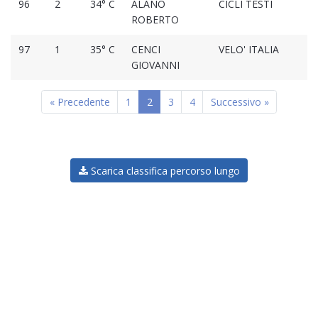
96
2
34° C
ALANO
CICLI TESTI
2
ROBERTO
97
1
35° C
CENCI
VELO' ITALIA
2
GIOVANNI
« Precedente
1
2
3
4
Successivo »
Scarica classifica percorso lungo