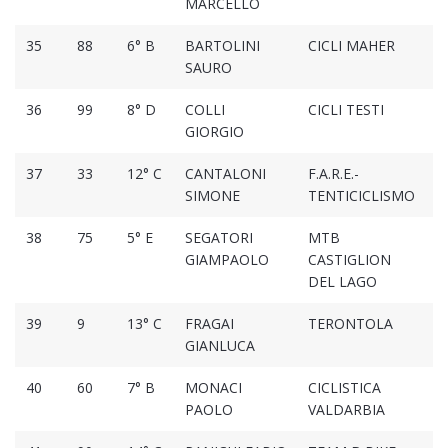
MARCELLO
35
88
6° B
BARTOLINI
CICLI MAHER
1
SAURO
36
99
8° D
COLLI
CICLI TESTI
1
GIORGIO
37
33
12° C
CANTALONI
F.A.R.E.-
1
SIMONE
TENTICICLISMO
38
75
5° E
SEGATORI
MTB
1
GIAMPAOLO
CASTIGLION
DEL LAGO
39
9
13° C
FRAGAI
TERONTOLA
1
GIANLUCA
40
60
7° B
MONACI
CICLISTICA
1
PAOLO
VALDARBIA