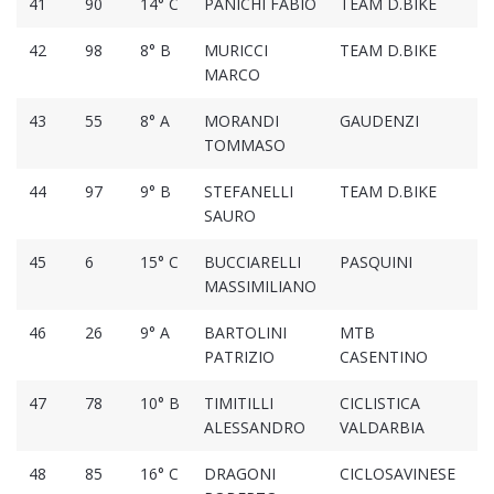
41
90
14° C
PANICHI FABIO
TEAM D.BIKE
1
42
98
8° B
MURICCI
TEAM D.BIKE
1
MARCO
43
55
8° A
MORANDI
GAUDENZI
1
TOMMASO
44
97
9° B
STEFANELLI
TEAM D.BIKE
1
SAURO
45
6
15° C
BUCCIARELLI
PASQUINI
1
MASSIMILIANO
46
26
9° A
BARTOLINI
MTB
1
PATRIZIO
CASENTINO
47
78
10° B
TIMITILLI
CICLISTICA
1
ALESSANDRO
VALDARBIA
48
85
16° C
DRAGONI
CICLOSAVINESE
1