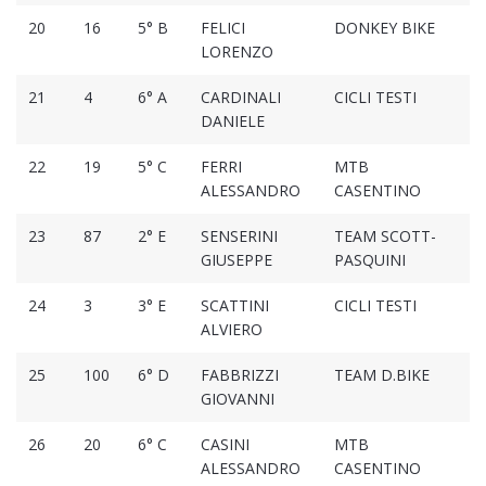
20
16
5° B
FELICI
DONKEY BIKE
1
LORENZO
21
4
6° A
CARDINALI
CICLI TESTI
1
DANIELE
22
19
5° C
FERRI
MTB
1
ALESSANDRO
CASENTINO
23
87
2° E
SENSERINI
TEAM SCOTT-
1
GIUSEPPE
PASQUINI
24
3
3° E
SCATTINI
CICLI TESTI
1
ALVIERO
25
100
6° D
FABBRIZZI
TEAM D.BIKE
1
GIOVANNI
26
20
6° C
CASINI
MTB
1
ALESSANDRO
CASENTINO