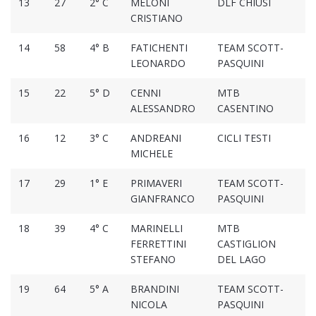
13
27
2° C
MELONI
DLF CHIUSI
1
CRISTIANO
14
58
4° B
FATICHENTI
TEAM SCOTT-
1
LEONARDO
PASQUINI
15
22
5° D
CENNI
MTB
1
ALESSANDRO
CASENTINO
16
12
3° C
ANDREANI
CICLI TESTI
1
MICHELE
17
29
1° E
PRIMAVERI
TEAM SCOTT-
1
GIANFRANCO
PASQUINI
18
39
4° C
MARINELLI
MTB
1
FERRETTINI
CASTIGLION
STEFANO
DEL LAGO
19
64
5° A
BRANDINI
TEAM SCOTT-
1
NICOLA
PASQUINI