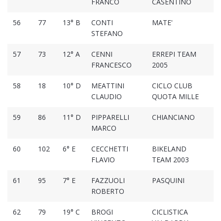
FRANCO
CASENTINO
56
77
13° B
CONTI
MATE'
2
STEFANO
57
73
12° A
CENNI
ERREPI TEAM
2
FRANCESCO
2005
58
18
10° D
MEATTINI
CICLO CLUB
2
CLAUDIO
QUOTA MILLE
59
86
11° D
PIPPARELLI
CHIANCIANO
2
MARCO
60
102
6° E
CECCHETTI
BIKELAND
2
FLAVIO
TEAM 2003
61
95
7° E
FAZZUOLI
PASQUINI
2
ROBERTO
62
79
19° C
BROGI
CICLISTICA
2