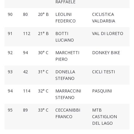
RAFFAELE
90
80
20° B
LEOLINI
CICLISTICA
2
FEDERICO
VALDARBIA
91
112
21° B
BOTTI
VAL DI LORETO
2
LUCIANO
92
94
30° C
MARCHETTI
DONKEY BIKE
2
PIERO
93
42
31° C
DONELLA
CICLI TESTI
2
STEFANO
94
114
32° C
MARRACCINI
PASQUINI
2
STEFANO
95
89
33° C
CECCANIBBI
MTB
2
FRANCO
CASTIGLION
DEL LAGO