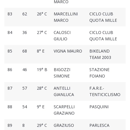
MARCO
83
62
26° C
MARCELLINI
CICLO CLUB
2
MARCO
QUOTA MILLE
84
36
27° C
CALOSCI
CICLO CLUB
2
GIULIO
QUOTA MILLE
85
68
8° E
VIGNA MAURO
BIKELAND
2
TEAM 2003
86
46
19° B
BIGOZZI
STAZIONE
2
SIMONE
FOIANO
87
57
28° C
ANTELLI
F.A.R.E.-
2
GIANLUCA
TENTICICLISMO
88
54
9° E
SCARPELLI
PASQUINI
2
GRAZIANO
89
8
29° C
GRAZIUSO
PARLESCA
2