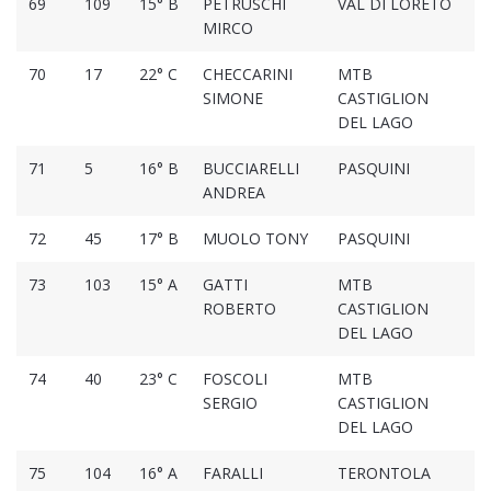
69
109
15° B
PETRUSCHI
VAL DI LORETO
2
MIRCO
70
17
22° C
CHECCARINI
MTB
2
SIMONE
CASTIGLION
DEL LAGO
71
5
16° B
BUCCIARELLI
PASQUINI
2
ANDREA
72
45
17° B
MUOLO TONY
PASQUINI
2
73
103
15° A
GATTI
MTB
2
ROBERTO
CASTIGLION
DEL LAGO
74
40
23° C
FOSCOLI
MTB
2
SERGIO
CASTIGLION
DEL LAGO
75
104
16° A
FARALLI
TERONTOLA
2