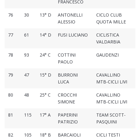
FRANCESCO
76
30
13° D
ANTONELLI
CICLO CLUB
2
ALESSIO
QUOTA MILLE
77
61
14° D
FUSI LUCIANO
CICLISTICA
2
VALDARBIA
78
93
24° C
COTTINI
GAUDENZI
2
PAOLO
79
47
15° D
BURRONI
CAVALLINO
2
LUCA
MTB-CICLI LIVI
80
48
25° C
CROCCHI
CAVALLINO
2
SIMONE
MTB-CICLI LIVI
81
115
17° A
PAPERINI
TEAM SCOTT-
2
PATRIZIO
PASQUINI
82
105
18° B
BARCAIOLI
CICLI TESTI
2