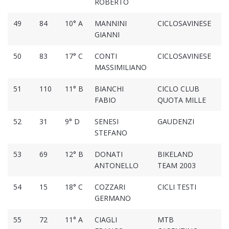
ROBERTO
49
84
10° A
MANNINI
CICLOSAVINESE
1
GIANNI
50
83
17° C
CONTI
CICLOSAVINESE
1
MASSIMILIANO
51
110
11° B
BIANCHI
CICLO CLUB
1
FABIO
QUOTA MILLE
52
31
9° D
SENESI
GAUDENZI
1
STEFANO
53
69
12° B
DONATI
BIKELAND
1
ANTONELLO
TEAM 2003
54
15
18° C
COZZARI
CICLI TESTI
1
GERMANO
55
72
11° A
CIAGLI
MTB
2