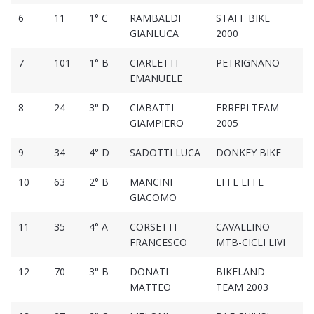
6
11
1° C
RAMBALDI
STAFF BIKE
1
GIANLUCA
2000
7
101
1° B
CIARLETTI
PETRIGNANO
1
EMANUELE
8
24
3° D
CIABATTI
ERREPI TEAM
1
GIAMPIERO
2005
9
34
4° D
SADOTTI LUCA
DONKEY BIKE
1
10
63
2° B
MANCINI
EFFE EFFE
1
GIACOMO
11
35
4° A
CORSETTI
CAVALLINO
1
FRANCESCO
MTB-CICLI LIVI
12
70
3° B
DONATI
BIKELAND
1
MATTEO
TEAM 2003