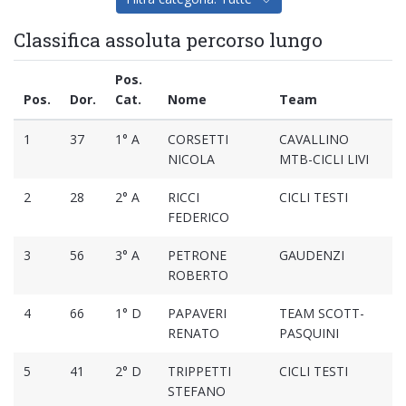
Classifica assoluta percorso lungo
Pos.
Pos.
Dor.
Cat.
Nome
Team
T
1
37
1° A
CORSETTI
CAVALLINO
1
NICOLA
MTB-CICLI LIVI
2
28
2° A
RICCI
CICLI TESTI
1
FEDERICO
3
56
3° A
PETRONE
GAUDENZI
1
ROBERTO
4
66
1° D
PAPAVERI
TEAM SCOTT-
1
RENATO
PASQUINI
5
41
2° D
TRIPPETTI
CICLI TESTI
1
STEFANO