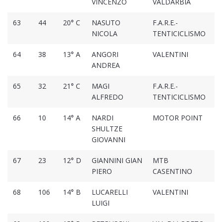
VINCENZO
VALDARBIA
63
44
20° C
NASUTO
F.A.R.E.-
2
NICOLA
TENTICICLISMO
64
38
13° A
ANGORI
VALENTINI
2
ANDREA
65
32
21° C
MAGI
F.A.R.E.-
2
ALFREDO
TENTICICLISMO
66
10
14° A
NARDI
MOTOR POINT
2
SHULTZE
GIOVANNI
67
23
12° D
GIANNINI GIAN
MTB
2
PIERO
CASENTINO
68
106
14° B
LUCARELLI
VALENTINI
2
LUIGI