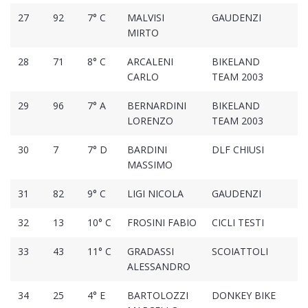
27
92
7° C
MALVISI
GAUDENZI
1
MIRTO
28
71
8° C
ARCALENI
BIKELAND
1
CARLO
TEAM 2003
29
96
7° A
BERNARDINI
BIKELAND
1
LORENZO
TEAM 2003
30
7
7° D
BARDINI
DLF CHIUSI
1
MASSIMO
31
82
9° C
LIGI NICOLA
GAUDENZI
1
32
13
10° C
FROSINI FABIO
CICLI TESTI
1
33
43
11° C
GRADASSI
SCOIATTOLI
1
ALESSANDRO
34
25
4° E
BARTOLOZZI
DONKEY BIKE
1