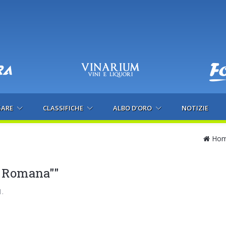
GARE
CLASSIFICHE
ALBO D'ORO
NOTIZIE
Ho
la Romana""
1.