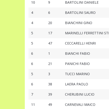
10
9
BARTOLINI DANIELE
4
6
BARTOLINI SAURO
4
20
BIANCHINI GINO
5
17
MARINELLI FERRETTINI S
5
47
CECCARELLI HENRI
6
1
BIANCHI FABIO
6
21
PANICHI FABIO
5
3
TUCCI MARINO
6
38
LAERA PAOLO
7
39
CHERUBINI LUCIO
11
49
CARNEVALI MAICO