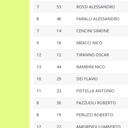
7
53
ROSSI ALESSANDRO
8
46
FARALLI ALESSANDRO
7
14
CENCINI SIMONE
9
16
MEACCI NICO
12
12
TIRANNO OSCAR
13
44
BAMBINI NICO
10
29
DEI FLAVIO
11
23
PISTELLA ANTONIO
8
30
FAZZUOLI ROBERTO
8
19
PERUZZI ROBERTO
12
22
AMOREVOLI UMBERTO