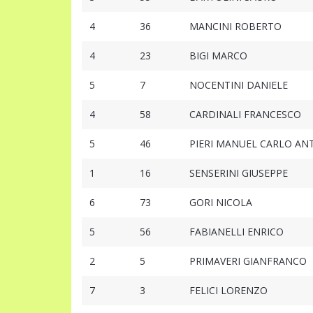
4
36
MANCINI ROBERTO
4
23
BIGI MARCO
5
7
NOCENTINI DANIELE
4
58
CARDINALI FRANCESCO
5
46
PIERI MANUEL CARLO AN
1
16
SENSERINI GIUSEPPE
6
73
GORI NICOLA
5
56
FABIANELLI ENRICO
2
5
PRIMAVERI GIANFRANCO
7
3
FELICI LORENZO