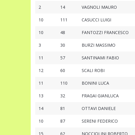
2
14
VAGNOLI MAURO
10
111
CASUCCI LUIGI
10
48
FANTOZZI FRANCESCO
3
30
BURZI MASSIMO
11
57
SANTINAMI FABIO
12
60
SCALI ROBI
11
110
BONINI LUCA
13
32
FRAGAI GIANLUCA
14
81
OTTAVI DANIELE
10
87
SERENI FEDERICO
15
62
NOCCIOLINI ROBERTO