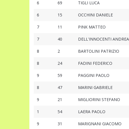
6
69
TIGLI LUCA
6
15
OCCHINI DANIELE
7
11
PINK MATTEO
7
40
DELL'INNOCENTI ANDREA
8
2
BARTOLINI PATRIZIO
8
24
FADINI FEDERICO
9
59
PAGGINI PAOLO
8
47
MARINI GABRIELE
9
21
MIGLIORINI STEFANO
1
54
LAERA PAOLO
9
31
MARIGNANI GIACOMO