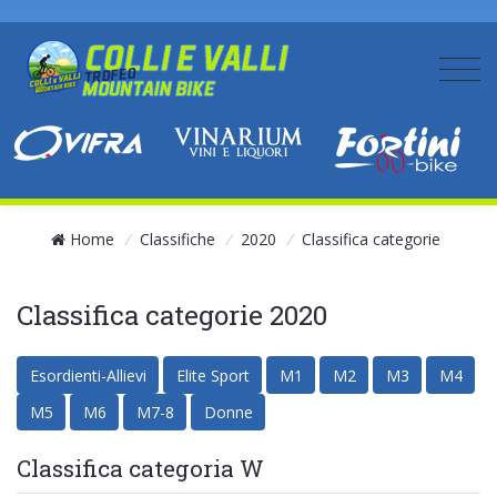
Home
/
Classifiche
/
2020
/
Classifica categorie
Classifica categorie 2020
Esordienti-Allievi
Elite Sport
M1
M2
M3
M4
M5
M6
M7-8
Donne
Classifica categoria W