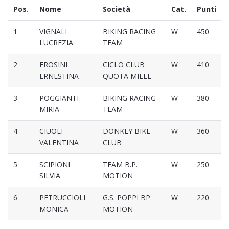
Pos.
Nome
Società
Cat.
Punti
1
VIGNALI
BIKING RACING
W
450
LUCREZIA
TEAM
2
FROSINI
CICLO CLUB
W
410
ERNESTINA
QUOTA MILLE
3
POGGIANTI
BIKING RACING
W
380
MIRIA
TEAM
4
CIUOLI
DONKEY BIKE
W
360
VALENTINA
CLUB
5
SCIPIONI
TEAM B.P.
W
250
SILVIA
MOTION
6
PETRUCCIOLI
G.S. POPPI BP
W
220
MONICA
MOTION