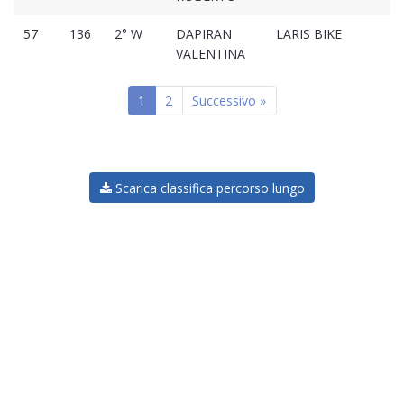
57
136
2° W
DAPIRAN
LARIS BIKE
01
VALENTINA
1
2
Successivo »
Scarica classifica percorso lungo