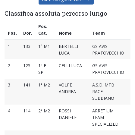
Classifica assoluta percorso lungo
Pos.
Pos.
Dor.
Cat.
Nome
Team
T
1
133
1° M1
BERTELLI
GS AVIS
01
LUCA
PRATOVECCHIO
2
125
1° E-
CELLI LUCA
GS AVIS
01
SP
PRATOVECCHIO
3
141
1° M2
VOLPE
A.S.D. MTB
01
ANDREA
RACE
SUBBIANO
4
114
2° M2
ROSSI
ARRETIUM
01
DANIELE
TEAM
SPECIALIZED