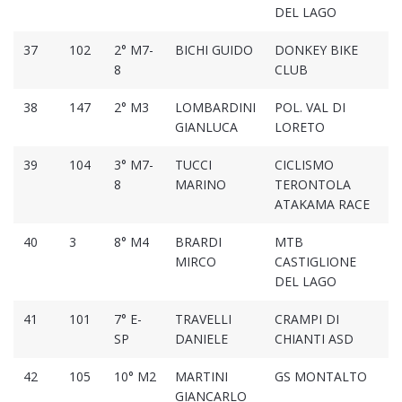
DEL LAGO
37
102
2° M7-
BICHI GUIDO
DONKEY BIKE
01
8
CLUB
38
147
2° M3
LOMBARDINI
POL. VAL DI
01
GIANLUCA
LORETO
39
104
3° M7-
TUCCI
CICLISMO
01
8
MARINO
TERONTOLA
ATAKAMA RACE
40
3
8° M4
BRARDI
MTB
01
MIRCO
CASTIGLIONE
DEL LAGO
41
101
7° E-
TRAVELLI
CRAMPI DI
01
SP
DANIELE
CHIANTI ASD
42
105
10° M2
MARTINI
GS MONTALTO
01
GIANCARLO