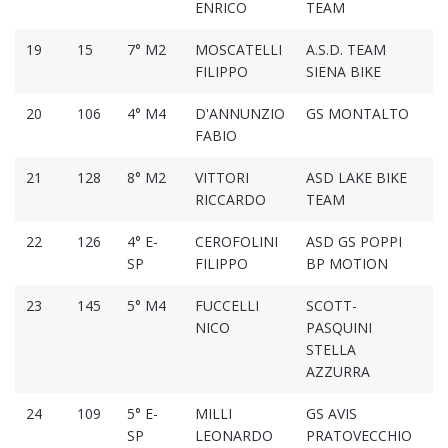
ENRICO
TEAM
19
15
7° M2
MOSCATELLI
A.S.D. TEAM
01
FILIPPO
SIENA BIKE
20
106
4° M4
D'ANNUNZIO
GS MONTALTO
01
FABIO
21
128
8° M2
VITTORI
ASD LAKE BIKE
01
RICCARDO
TEAM
22
126
4° E-
CEROFOLINI
ASD GS POPPI
01
SP
FILIPPO
BP MOTION
23
145
5° M4
FUCCELLI
SCOTT-
01
NICO
PASQUINI
STELLA
AZZURRA
24
109
5° E-
MILLI
GS AVIS
01
SP
LEONARDO
PRATOVECCHIO