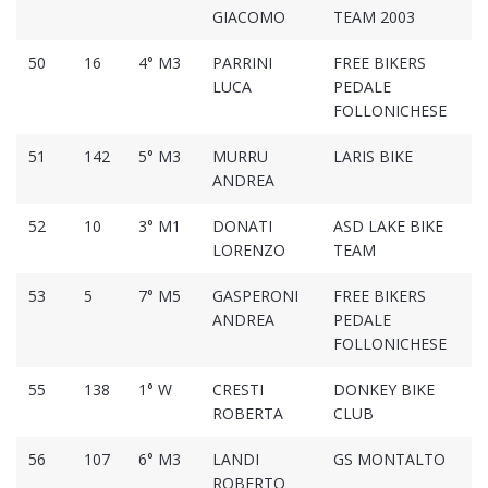
GIACOMO
TEAM 2003
50
16
4° M3
PARRINI
FREE BIKERS
01
LUCA
PEDALE
FOLLONICHESE
51
142
5° M3
MURRU
LARIS BIKE
01
ANDREA
52
10
3° M1
DONATI
ASD LAKE BIKE
01
LORENZO
TEAM
53
5
7° M5
GASPERONI
FREE BIKERS
01
ANDREA
PEDALE
FOLLONICHESE
55
138
1° W
CRESTI
DONKEY BIKE
01
ROBERTA
CLUB
56
107
6° M3
LANDI
GS MONTALTO
00
ROBERTO