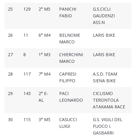
25
129
2° M5
PANICHI
G.S.CICLI
01
FABIO
GAUDENZI
ASS.N
26
11
6° M4
BELNOME
LARIS BIKE
01
MARCO
27
8
1° M3
CHIERCHINI
LARIS BIKE
01
MARCO
28
117
7° M4
CAPRESI
A.S.D. TEAM
01
FILIPPO
SIENA BIKE
29
143
2° E-
PACI
CICLISMO
01
AL
LEONARDO
TERONTOLA
ATAKAMA RACE
30
115
3° M5
CASUCCI
G.S. VIGILI DEL
01
LUIGI
FUOCO I.
GASBARRI