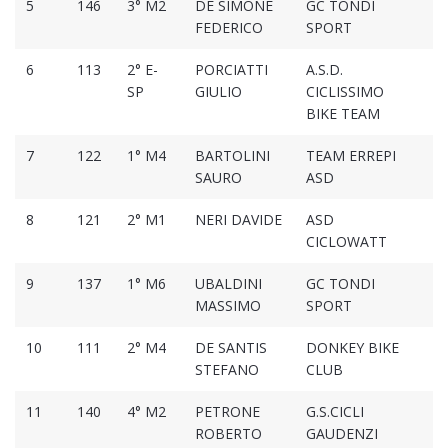
5
146
3° M2
DE SIMONE
GC TONDI
01
FEDERICO
SPORT
6
113
2° E-
PORCIATTI
A.S.D.
01
SP
GIULIO
CICLISSIMO
BIKE TEAM
7
122
1° M4
BARTOLINI
TEAM ERREPI
01
SAURO
ASD
8
121
2° M1
NERI DAVIDE
ASD
01
CICLOWATT
9
137
1° M6
UBALDINI
GC TONDI
01
MASSIMO
SPORT
10
111
2° M4
DE SANTIS
DONKEY BIKE
01
STEFANO
CLUB
11
140
4° M2
PETRONE
G.S.CICLI
01
ROBERTO
GAUDENZI