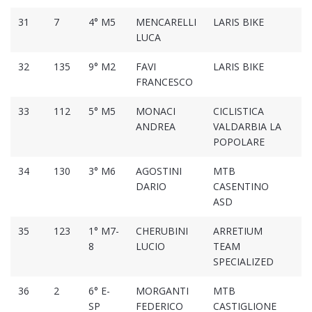
31
7
4° M5
MENCARELLI
LARIS BIKE
01
LUCA
32
135
9° M2
FAVI
LARIS BIKE
01
FRANCESCO
33
112
5° M5
MONACI
CICLISTICA
01
ANDREA
VALDARBIA LA
POPOLARE
34
130
3° M6
AGOSTINI
MTB
01
DARIO
CASENTINO
ASD
35
123
1° M7-
CHERUBINI
ARRETIUM
01
8
LUCIO
TEAM
SPECIALIZED
36
2
6° E-
MORGANTI
MTB
01
SP
FEDERICO
CASTIGLIONE