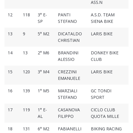
ASS.N
12
118
3° E-
PANTI
A.S.D. TEAM
01
SP
STEFANO
SIENA BIKE
13
9
5° M2
DICATALDO
LARIS BIKE
01
CHRISTIAN
14
13
2° M6
BRANDINI
DONKEY BIKE
01
ALESSIO
CLUB
15
120
3° M4
CREZZINI
LARIS BIKE
01
EMANUELE
16
139
1° M5
MARZIALI
GC TONDI
01
STEFANO
SPORT
17
119
1° E-
CASANOVA
CICLO CLUB
01
AL
FILIPPO
QUOTA MILLE
18
131
6° M2
FABIANELLI
BIKING RACING
01