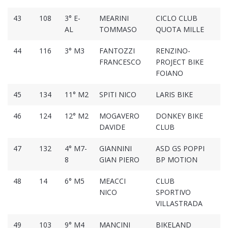
43
108
3° E-
MEARINI
CICLO CLUB
01
AL
TOMMASO
QUOTA MILLE
44
116
3° M3
FANTOZZI
RENZINO-
01
FRANCESCO
PROJECT BIKE
FOIANO
45
134
11° M2
SPITI NICO
LARIS BIKE
01
46
124
12° M2
MOGAVERO
DONKEY BIKE
01
DAVIDE
CLUB
47
132
4° M7-
GIANNINI
ASD GS POPPI
01
8
GIAN PIERO
BP MOTION
48
14
6° M5
MEACCI
CLUB
01
NICO
SPORTIVO
VILLASTRADA
49
103
9° M4
MANCINI
BIKELAND
01