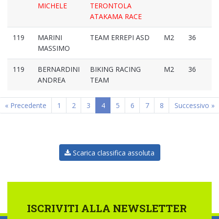
MICHELE
TERONTOLA
ATAKAMA RACE
119
MARINI
TEAM ERREPI ASD
M2
36
MASSIMO
119
BERNARDINI
BIKING RACING
M2
36
ANDREA
TEAM
« Precedente
1
2
3
4
5
6
7
8
Successivo »
Scarica classifica assoluta
ISCRIVITI ALLA NEWSLETTER