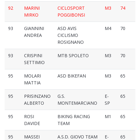
92
MARINI
CICLOSPORT
M3
74
MIRKO
POGGIBONSI
93
GIANNINI
ASD AVIS
M4
70
ANDREA
CICLISMO
ROSIGNANO
93
CRISPINI
MTB SPOLETO
M3
70
SETTIMIO
95
MOLARI
ASD BIKEFAN
M3
65
MATTIA
95
PRISINZANO
G.S.
E-
65
ALBERTO
MONTEMARCIANO
SP
95
ROSI
BIKING RACING
M1
65
DAVIDE
TEAM
95
MASSEI
A.S.D. GIOVO TEAM
E-
65