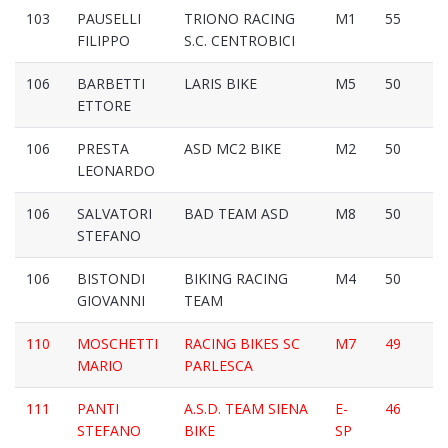
103
PAUSELLI
TRIONO RACING
M1
55
FILIPPO
S.C. CENTROBICI
106
BARBETTI
LARIS BIKE
M5
50
ETTORE
106
PRESTA
ASD MC2 BIKE
M2
50
LEONARDO
106
SALVATORI
BAD TEAM ASD
M8
50
STEFANO
106
BISTONDI
BIKING RACING
M4
50
GIOVANNI
TEAM
110
MOSCHETTI
RACING BIKES SC
M7
49
MARIO
PARLESCA
111
PANTI
A.S.D. TEAM SIENA
E-
46
STEFANO
BIKE
SP