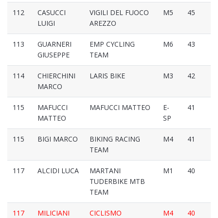
112
CASUCCI
VIGILI DEL FUOCO
M5
45
LUIGI
AREZZO
113
GUARNERI
EMP CYCLING
M6
43
GIUSEPPE
TEAM
114
CHIERCHINI
LARIS BIKE
M3
42
MARCO
115
MAFUCCI
MAFUCCI MATTEO
E-
41
MATTEO
SP
115
BIGI MARCO
BIKING RACING
M4
41
TEAM
117
ALCIDI LUCA
MARTANI
M1
40
TUDERBIKE MTB
TEAM
117
MILICIANI
CICLISMO
M4
40