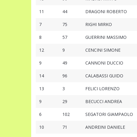
11
44
DRAGONI ROBERTO
7
75
RIGHI MIRKO
8
57
GUERRINI MASSIMO
12
9
CENCINI SIMONE
9
49
CANNONI DUCCIO
14
96
CALABASSI GUIDO
13
3
FELICI LORENZO
9
29
BECUCCI ANDREA
6
102
SEGATORI GIAMPAOLO
10
71
ANDREINI DANIELE