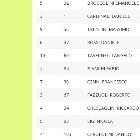
5
32
BROCCOLINI EMANUELE
3
1
CARDINALI DANIELE
9
56
TRENTINI MASSIMO
6
37
ROSSI DANIELE
10
69
TAVERNELLI ANGELO
4
84
BIANCHI FABIO
7
30
CENNI FRANCESCO
3
67
FAZZUOLI ROBERTO
4
34
CHECCAGLINI RICCARDO
5
93
LIGI NICOLA
4
103
CEROFOLINI DANILO