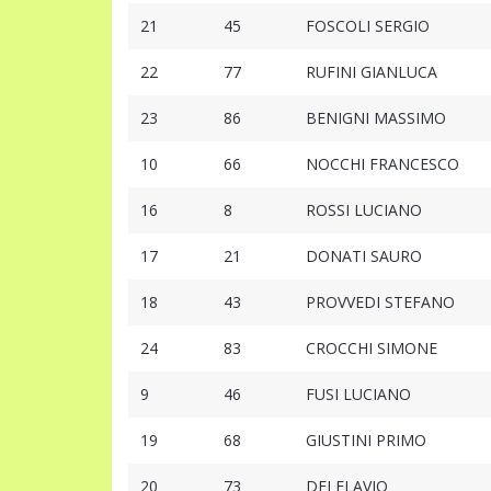
21
45
FOSCOLI SERGIO
22
77
RUFINI GIANLUCA
23
86
BENIGNI MASSIMO
10
66
NOCCHI FRANCESCO
16
8
ROSSI LUCIANO
17
21
DONATI SAURO
18
43
PROVVEDI STEFANO
24
83
CROCCHI SIMONE
9
46
FUSI LUCIANO
19
68
GIUSTINI PRIMO
20
73
DEI FLAVIO