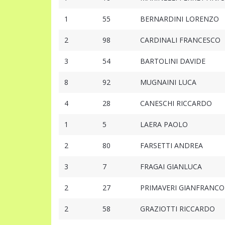
1
55
BERNARDINI LORENZO
2
98
CARDINALI FRANCESCO
3
54
BARTOLINI DAVIDE
8
92
MUGNAINI LUCA
4
28
CANESCHI RICCARDO
1
5
LAERA PAOLO
2
80
FARSETTI ANDREA
3
7
FRAGAI GIANLUCA
2
27
PRIMAVERI GIANFRANCO
2
58
GRAZIOTTI RICCARDO