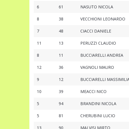
6
61
NASUTO NICOLA
8
38
VECCHIONI LEONARDO
7
48
CIACCI DANIELE
11
13
PERUZZI CLAUDIO
8
11
BUCCIARELLI ANDREA
12
36
VAGNOLI MAURO
9
12
BUCCIARELLI MASSIMIL
10
39
MEACCI NICO
5
94
BRANDINI NICOLA
5
81
CHERUBINI LUCIO
13
90
MALVISI MIRTO