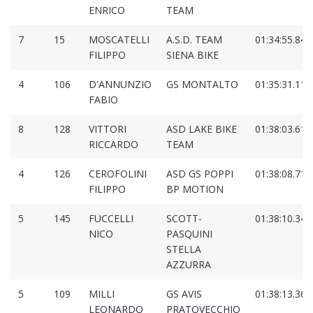
ENRICO
TEAM
7
15
MOSCATELLI
A.S.D. TEAM
01:34:55.840
FILIPPO
SIENA BIKE
4
106
D'ANNUNZIO
GS MONTALTO
01:35:31.112
FABIO
8
128
VITTORI
ASD LAKE BIKE
01:38:03.618
RICCARDO
TEAM
4
126
CEROFOLINI
ASD GS POPPI
01:38:08.719
FILIPPO
BP MOTION
5
145
FUCCELLI
SCOTT-
01:38:10.342
NICO
PASQUINI
STELLA
AZZURRA
5
109
MILLI
GS AVIS
01:38:13.368
LEONARDO
PRATOVECCHIO