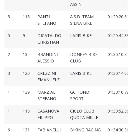
ASS.N
3
118
PANTI
A.S.D. TEAM
01:29:20.612
STEFANO
SIENA BIKE
5
9
DICATALDO
LARIS BIKE
01:29:44.838
CHRISTIAN
2
13
BRANDINI
DONKEY BIKE
01:30:10.376
ALESSIO
CLUB
3
120
CREZZINI
LARIS BIKE
01:30:14.634
EMANUELE
1
139
MARZIALI
GC TONDI
01:33:10.790
STEFANO
SPORT
1
119
CASANOVA
CICLO CLUB
01:33:52.364
FILIPPO
QUOTA MILLE
6
131
FABIANELLI
BIKING RACING
01:34:30.366