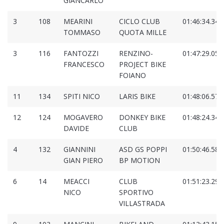
GIANCARLO
3
108
MEARINI
CICLO CLUB
01:46:34.347
TOMMASO
QUOTA MILLE
3
116
FANTOZZI
RENZINO-
01:47:29.057
FRANCESCO
PROJECT BIKE
FOIANO
11
134
SPITI NICO
LARIS BIKE
01:48:06.575
12
124
MOGAVERO
DONKEY BIKE
01:48:24.343
DAVIDE
CLUB
4
132
GIANNINI
ASD GS POPPI
01:50:46.584
GIAN PIERO
BP MOTION
6
14
MEACCI
CLUB
01:51:23.291
NICO
SPORTIVO
VILLASTRADA