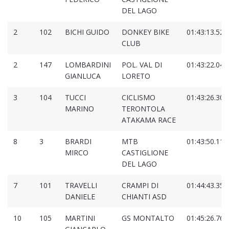
DEL LAGO
2
102
BICHI GUIDO
DONKEY BIKE
01:43:13.528
CLUB
2
147
LOMBARDINI
POL. VAL DI
01:43:22.046
GIANLUCA
LORETO
3
104
TUCCI
CICLISMO
01:43:26.305
MARINO
TERONTOLA
ATAKAMA RACE
8
3
BRARDI
MTB
01:43:50.110
MIRCO
CASTIGLIONE
DEL LAGO
7
101
TRAVELLI
CRAMPI DI
01:44:43.353
DANIELE
CHIANTI ASD
10
105
MARTINI
GS MONTALTO
01:45:26.768