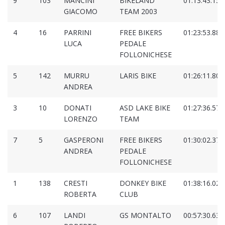
9
103
MANCINI
BIKELAND
01:13:43.159
GIACOMO
TEAM 2003
4
16
PARRINI
FREE BIKERS
01:23:53.885
LUCA
PEDALE
FOLLONICHESE
5
142
MURRU
LARIS BIKE
01:26:11.804
ANDREA
3
10
DONATI
ASD LAKE BIKE
01:27:36.575
LORENZO
TEAM
7
5
GASPERONI
FREE BIKERS
01:30:02.373
ANDREA
PEDALE
FOLLONICHESE
1
138
CRESTI
DONKEY BIKE
01:38:16.020
ROBERTA
CLUB
6
107
LANDI
GS MONTALTO
00:57:30.638