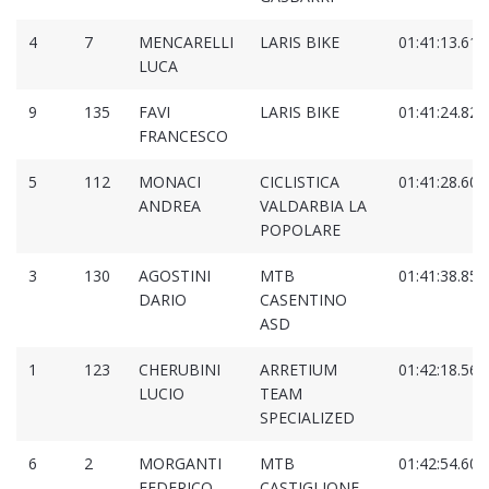
4
7
MENCARELLI
LARIS BIKE
01:41:13.611
LUCA
9
135
FAVI
LARIS BIKE
01:41:24.827
FRANCESCO
5
112
MONACI
CICLISTICA
01:41:28.602
ANDREA
VALDARBIA LA
POPOLARE
3
130
AGOSTINI
MTB
01:41:38.852
DARIO
CASENTINO
ASD
1
123
CHERUBINI
ARRETIUM
01:42:18.569
LUCIO
TEAM
SPECIALIZED
6
2
MORGANTI
MTB
01:42:54.605
FEDERICO
CASTIGLIONE