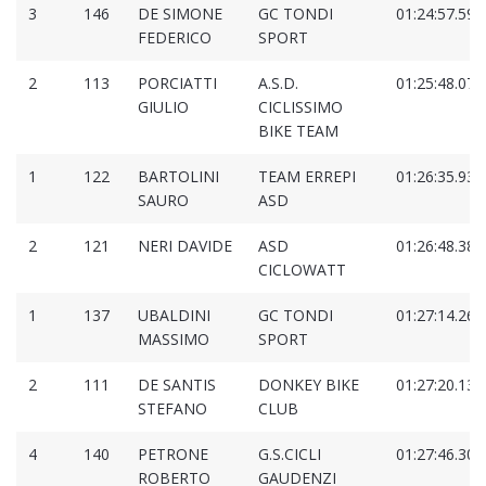
3
146
DE SIMONE
GC TONDI
01:24:57.595
FEDERICO
SPORT
2
113
PORCIATTI
A.S.D.
01:25:48.077
GIULIO
CICLISSIMO
BIKE TEAM
1
122
BARTOLINI
TEAM ERREPI
01:26:35.938
SAURO
ASD
2
121
NERI DAVIDE
ASD
01:26:48.386
CICLOWATT
1
137
UBALDINI
GC TONDI
01:27:14.267
MASSIMO
SPORT
2
111
DE SANTIS
DONKEY BIKE
01:27:20.132
STEFANO
CLUB
4
140
PETRONE
G.S.CICLI
01:27:46.309
ROBERTO
GAUDENZI